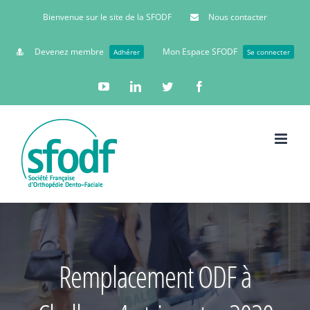
Bienvenue sur le site de la SFODF
Nous contacter
Devenez membre
Mon Espace SFODF
Adhérer
Se connecter
YouTube
Linkedin
Twitter
Facebook
Remplacement ODF à