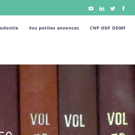
YouTube
Linkedin
Twitter
Face
hodontie
Vos petites annonces
CNP ODF ODMF
se