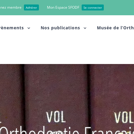
enez membre
Mon Espace SFODF
Adhérer
Se connecter
vènements
Nos publications
Musée de l’Ort
’Orthodontie Françai