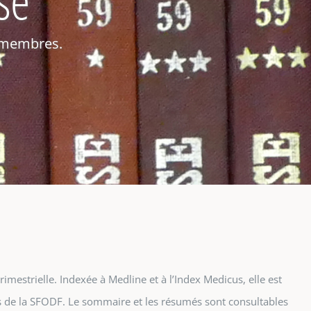
s membres.
rimestrielle. Indexée à Medline et à l’Index Medicus, elle est
 de la SFODF. Le sommaire et les résumés sont consultables