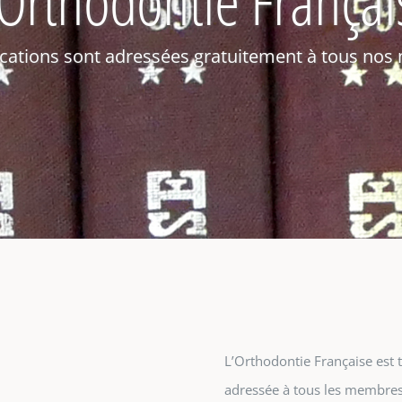
cations sont adressées gratuitement à tous no
L’Orthodontie Française est t
adressée à tous les membres