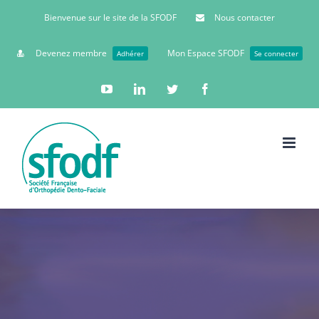
Bienvenue sur le site de la SFODF
Nous contacter
Devenez membre
Mon Espace SFODF
Adhérer
Se connecter
YouTube
Linkedin
Twitter
Facebook