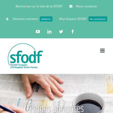
Bienvenue sur le site de la SFODF
Nous contacter
Devenez membre
Mon Espace SFODF
Adhérer
Se connecter
YouTube
Linkedin
Twitter
Facebook
Petites annonces