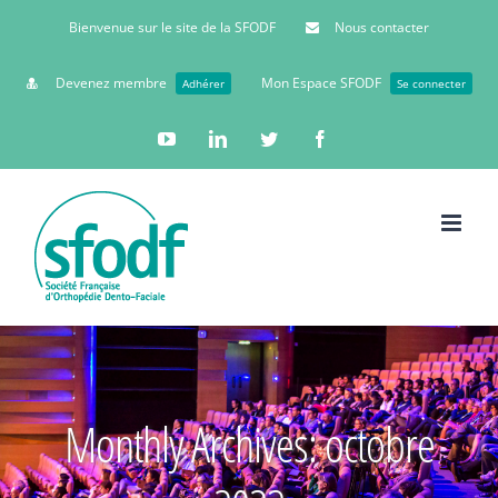
Bienvenue sur le site de la SFODF
Nous contacter
Devenez membre
Mon Espace SFODF
Adhérer
Se connecter
YouTube
Linkedin
Twitter
Facebook
Monthly Archives:
octobre