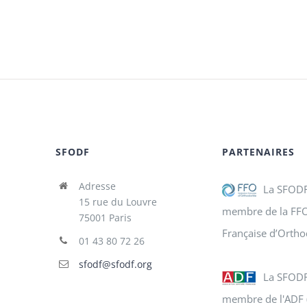
SFODF
PARTENAIRES
Adresse
La SFODF
15 rue du Louvre
membre de la FFO
75001 Paris
Française d’Ortho
01 43 80 72 26
sfodf@sfodf.org
La SFODF
membre de l'ADF 