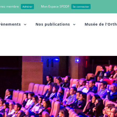
enez membre
Mon Espace SFODF
Adhérer
Se connecter
vènements
Nos publications
Musée de l’Ort