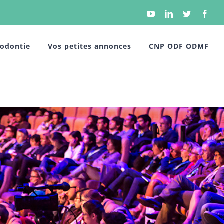
YouTube
Linkedin
Twitter
Face
hodontie
Vos petites annonces
CNP ODF ODMF