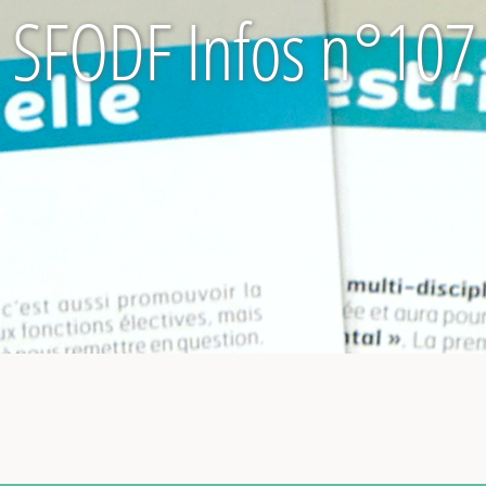
SFODF Infos n°107