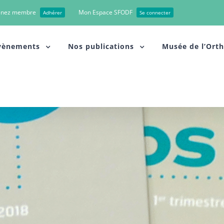
enez membre
Mon Espace SFODF
Adhérer
Se connecter
vènements
Nos publications
Musée de l’Ort