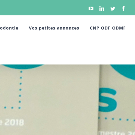
YouTube
Linkedin
Twitter
Face
hodontie
Vos petites annonces
CNP ODF ODMF