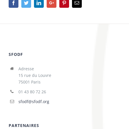
Facebook
Twitter
Linkedin
Google+
Pinterest
Email
SFODF
Adresse
15 rue du Louvre
75001 Paris
01 43 80 72 26
sfodf@sfodf.org
PARTENAIRES