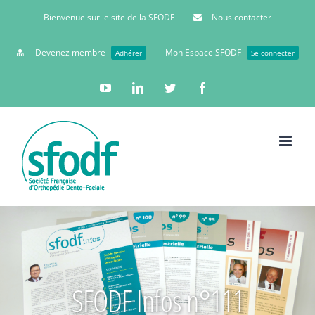
Bienvenue sur le site de la SFODF
Nous contacter
Devenez membre
Mon Espace SFODF
Adhérer
Se connecter
YouTube
Linkedin
Twitter
Facebook
SFODF Infos n°111