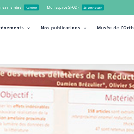
enez membre
Mon Espace SFODF
Adhérer
Se connecter
vènements
Nos publications
Musée de l’Ort