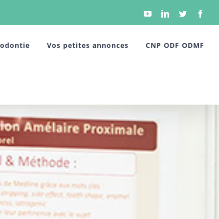
YouTube
Linkedin
Twitter
Face
hodontie
Vos petites annonces
CNP ODF ODMF