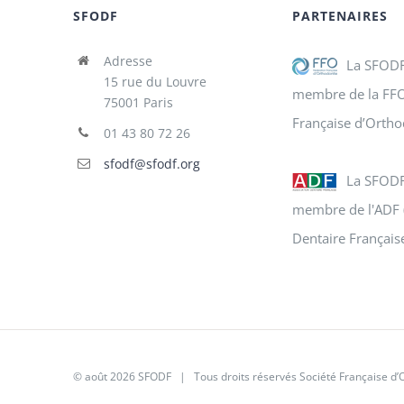
SFODF
PARTENAIRES
Adresse
La SFODF
15 rue du Louvre
membre de la FFO
75001 Paris
Française d’Ortho
01 43 80 72 26
sfodf@sfodf.org
La SFODF
membre de l'ADF 
Dentaire Français
© août 2026
SFODF
| Tous droits réservés Société Française d’