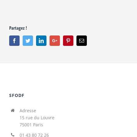
Partagez !
Facebook
Twitter
Linkedin
Google+
Pinterest
Email
SFODF
Adresse
15 rue du Louvre
75001 Paris
01 43 80 72 26