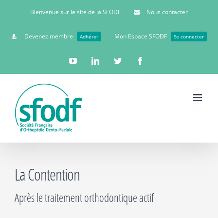
Bienvenue sur le site de la SFODF
Nous contacter
Devenez membre
Mon Espace SFODF
Adhérer
Se connecter
YouTube
Linkedin
Twitter
Facebook
La Contention
Après le traitement orthodontique actif