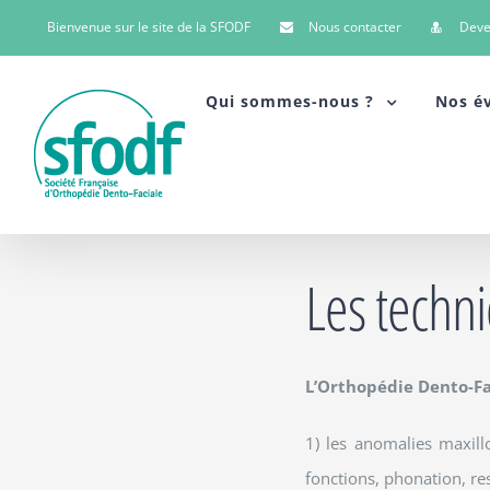
Bienvenue sur le site de la SFODF
Nous contacter
Dev
Qui sommes-nous ?
Nos é
Les techn
L’Orthopédie Dento-Fa
1) les anomalies maxill
fonctions, phonation, res