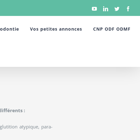
YouTube
Linkedin
Twitter
Face
hodontie
Vos petites annonces
CNP ODF ODMF
ifférents :
lutition atypique, para-