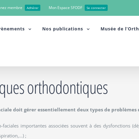
enez membre
Mon Espace SFODF
Adhérer
Se connecter
vènements
Nos publications
Musée de l’Ort
iques orthodontiques
ciale doit gérer essentiellement deux types de problèmes d
o-faciales importantes associées souvent à des dysfonctions (dég
piration,…) ;