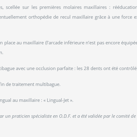
es, scellée sur les premières molaires maxillaires : rééducation
éventuellement orthopédie de recul maxillaire grâce à une force e
n place au maxillaire (l’arcade inférieure n’est pas encore équipé
n.
tibague avec une occlusion parfaite : les 28 dents ont été contrôlé
 fin de traitement multibague.
ngual au maxillaire : « Lingual-Jet ».
par un praticien spécialiste en O.D.F. et a été validée par le comité de