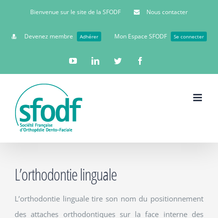
Bienvenue sur le site de la SFODF
Nous contacter
Devenez membre
Mon Espace SFODF
Adhérer
Se connecter
YouTube
Linkedin
Twitter
Facebook
L’orthodontie linguale
L’orthodontie linguale tire son nom du positionnement
des attaches orthodontiques sur la face interne des