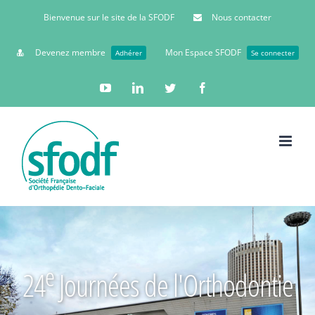
Bienvenue sur le site de la SFODF
Nous contacter
Devenez membre
Mon Espace SFODF
Adhérer
Se connecter
YouTube
Linkedin
Twitter
Facebook
e
24
Journées de l'Orthodontie