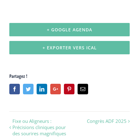
+ GOOGLE AGENDA
+ EXPORTER VERS ICAL
Partagez !
Facebook
Twitter
Linkedin
Google+
Pinterest
Email
Navigation
Fixe ou Aligneurs :
Congrès ADF 2025
Précisions cliniques pour
évènement
des sourires magnifiques