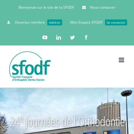
Bienvenue sur le site de la SFODF
Nous contacter
Devenez membre
Mon Espace SFODF
Adhérer
Se connecter
YouTube
Linkedin
Twitter
Facebook
e
24
Journées de l'Orthodontie