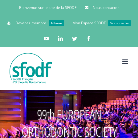
Bienvenue sur le site de la SFODF
Nous contacter
Devenez membre
Mon Espace SFODF
Adhérer
Se connecter
YouTube
Linkedin
Twitter
Facebook
99th EUROPEAN
ORTHODONTIC SOCIETY