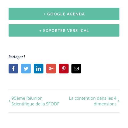
+ GOOGLE AGENDA
+ EXPORTER VERS ICAL
Partagez !
Facebook
Twitter
Linkedin
Google+
Pinterest
Email
Navigation
95ème Réunion
La contention dans les 4
Scientifique de la SFODF
dimensions
évènement