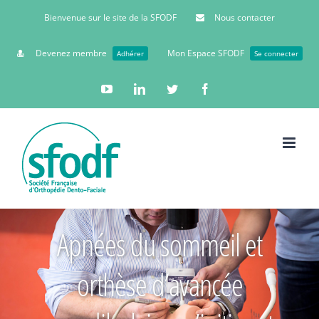
Bienvenue sur le site de la SFODF
Nous contacter
Devenez membre
Mon Espace SFODF
Adhérer
Se connecter
YouTube
Linkedin
Twitter
Facebook
Apnées du sommeil et
orthèse d’avancée