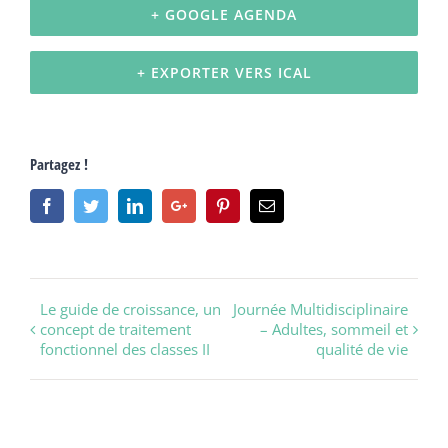
+ GOOGLE AGENDA
+ EXPORTER VERS ICAL
Partagez !
Facebook
Twitter
Linkedin
Google+
Pinterest
Email
Navigation
Le guide de croissance, un
Journée Multidisciplinaire
concept de traitement
– Adultes, sommeil et
évènement
fonctionnel des classes II
qualité de vie