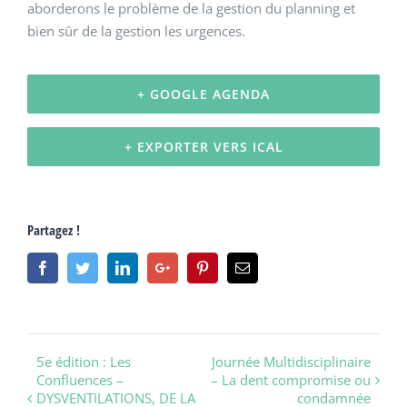
aborderons le problème de la gestion du planning et
bien sûr de la gestion les urgences.
+ GOOGLE AGENDA
+ EXPORTER VERS ICAL
Partagez !
Facebook
Twitter
Linkedin
Google+
Pinterest
Email
Navigation
5e édition : Les
Journée Multidisciplinaire
Confluences –
– La dent compromise ou
évènement
DYSVENTILATIONS, DE LA
condamnée