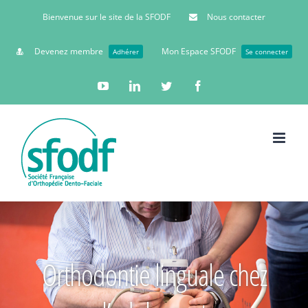
Bienvenue sur le site de la SFODF
Nous contacter
Devenez membre
Mon Espace SFODF
Adhérer
Se connecter
YouTube
Linkedin
Twitter
Facebook
Orthodontie linguale chez