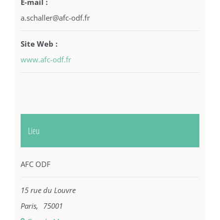
E-mail :
a.schaller@afc-odf.fr
Site Web :
www.afc-odf.fr
Lieu
AFC ODF
15 rue du Louvre
Paris
,
75001