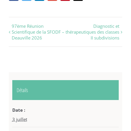
Navigation
97ème Réunion
Diagnostic et
Scientifique de la SFODF –
thérapeutiques des classes
évènement
Deauville 2026
II subdivisions
Détails
Date :
3 juillet