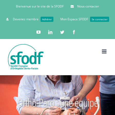
Bienvenue sur le site de la SFODF
Nous contacter
Devenez membre
Mon Espace SFODF
Adhérer
Se connecter
YouTube
Linkedin
Twitter
Facebook
Ortho-Paro : une équipe