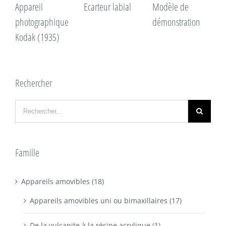
Appareil
Ecarteur labial
Modèle de
S
photographique
démonstration
d
Kodak (1935)
d
Rechercher
Famille
Appareils amovibles (18)
Appareils amovibles uni ou bimaxillaires (17)
De la vulcanite à la résine acrylique (1)