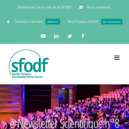
Bienvenue sur le site de la SFODF
Nous contacter
Devenez membre
Mon Espace SFODF
Adhérer
Se connecter
YouTube
Linkedin
Twitter
Facebook
e-Newsletter Scientifique n°8