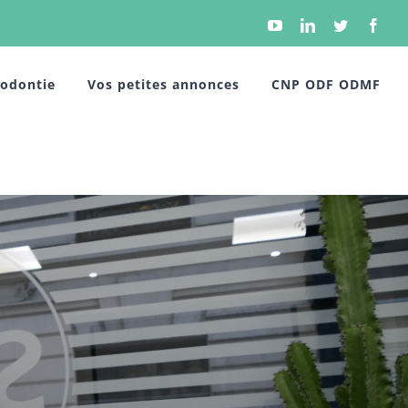
YouTube
Linkedin
Twitter
Face
hodontie
Vos petites annonces
CNP ODF ODMF