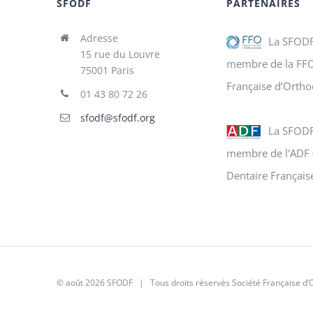
SFODF
PARTENAIRES
Adresse
La SFODF
15 rue du Louvre
membre de la FFO
75001 Paris
Française d’Ortho
01 43 80 72 26
sfodf@sfodf.org
La SFODF
membre de l'ADF 
Dentaire Français
© août 2026
SFODF
| Tous droits réservés Société Française d’