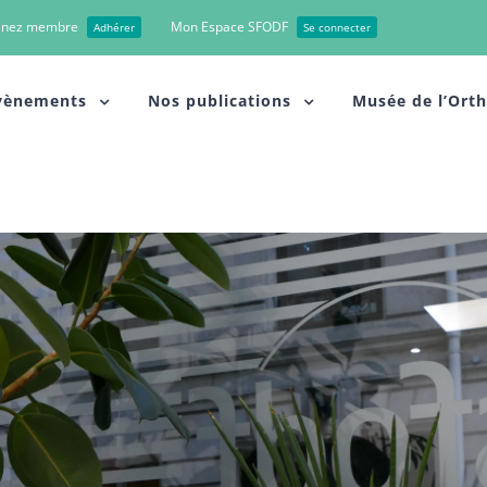
enez membre
Mon Espace SFODF
Adhérer
Se connecter
vènements
Nos publications
Musée de l’Ort