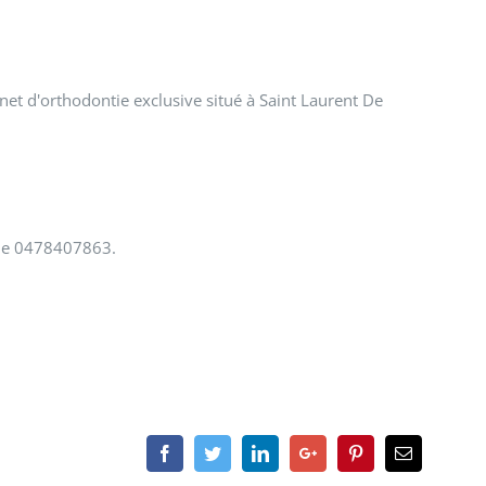
net d'orthodontie exclusive situé à Saint Laurent De
ne 0478407863.