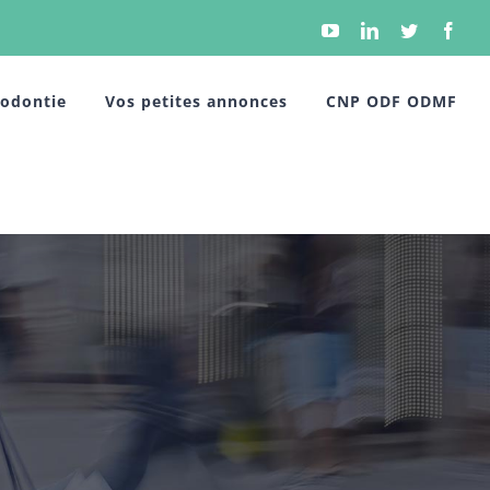
YouTube
Linkedin
Twitter
Face
hodontie
Vos petites annonces
CNP ODF ODMF