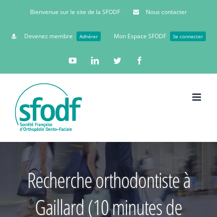
Bienvenue sur le site de la SFODF
Nous contacter
Devenez membre
Mon Espace SFODF
Adhérer
Se connecter
YouTube
Linkedin
Twitter
Facebook
Recherche orthodontiste à
Gaillard (10 minutes de