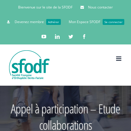
Bienvenue sur le site de la SFODF
Nous contacter
Devenez membre
Mon Espace SFODF
Adhérer
Se connecter
YouTube
Linkedin
Twitter
Facebook
Appel à participation – Etude
collaborations