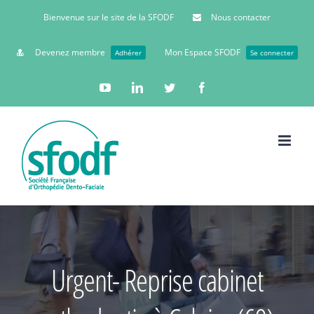
Bienvenue sur le site de la SFODF
Nous contacter
Devenez membre
Mon Espace SFODF
Adhérer
Se connecter
YouTube
Linkedin
Twitter
Facebook
Urgent- Reprise cabinet