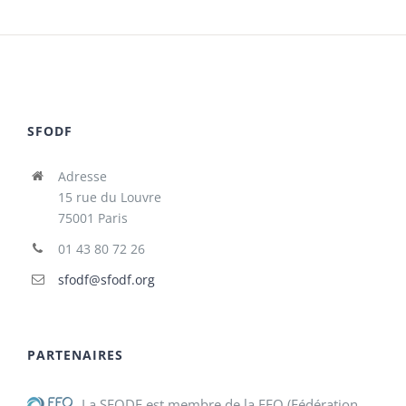
SFODF
Adresse
15 rue du Louvre
75001 Paris
01 43 80 72 26
sfodf@sfodf.org
PARTENAIRES
La SFODF est membre de la FFO (Fédération