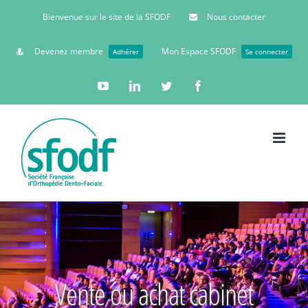
Bienvenue sur le site de la SFODF
Nous contacter
Devenez membre
Mon Espace SFODF
Adhérer
Se connecter
YouTube
Linkedin
Twitter
Facebook
Vente ou achat cabinet