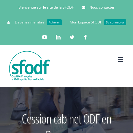
Bienvenue sur le site de la SFODF
Nous contacter
Devenez membre
Mon Espace SFODF
Adhérer
Se connecter
YouTube
Linkedin
Twitter
Facebook
Cession cabinet ODF en