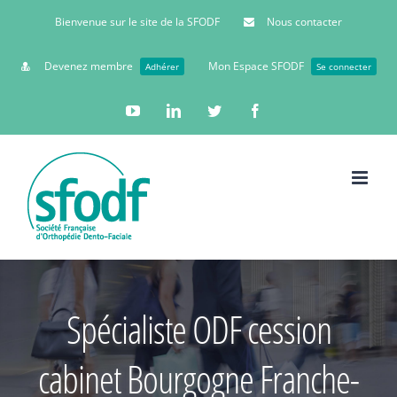
Bienvenue sur le site de la SFODF
Nous contacter
Devenez membre
Mon Espace SFODF
Adhérer
Se connecter
YouTube
Linkedin
Twitter
Facebook
Spécialiste ODF cession
cabinet Bourgogne Franche-