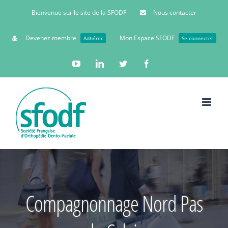
Bienvenue sur le site de la SFODF
Nous contacter
Devenez membre
Mon Espace SFODF
Adhérer
Se connecter
YouTube
Linkedin
Twitter
Facebook
Compagnonnage Nord Pas