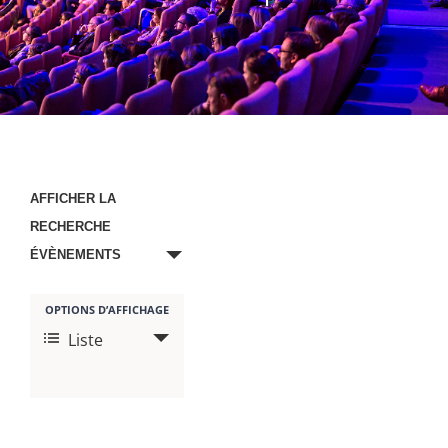
Recherche
AFFICHER LA
et
RECHERCHE
navigation
ÉVÈNEMENTS
de
vues
Navigation
OPTIONS D’AFFICHAGE
Liste
de
Évènements
vues
évènement