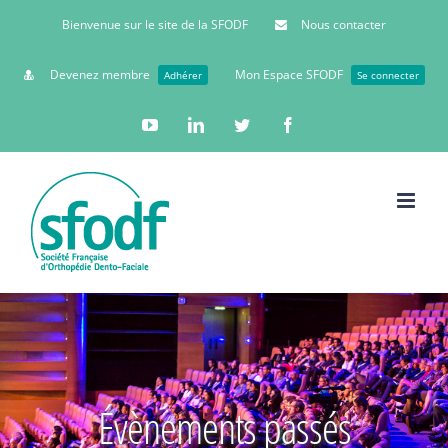
Bienvenue sur le site de la SFODF
Nous contacter
Devenez membre
Mon Espace SFODF
Adhérer
Se connecter
YouTube
Linkedin
Twitter
Facebook
Évènements passés