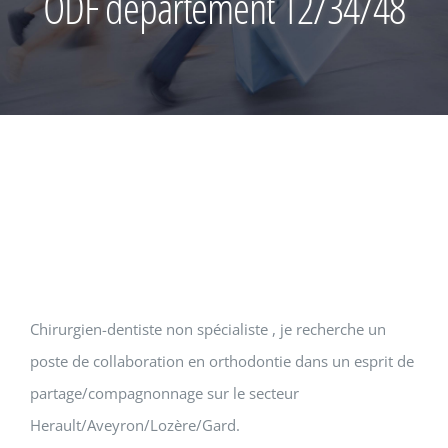
ODF département 12/34/48
Chirurgien-dentiste non spécialiste , je recherche un
poste de collaboration en orthodontie dans un esprit de
partage/compagnonnage sur le secteur
Herault/Aveyron/Lozère/Gard.