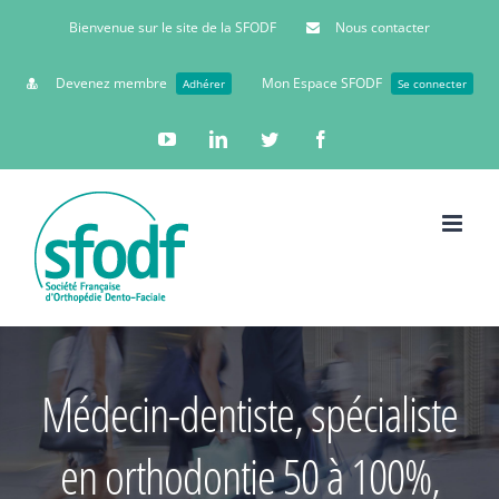
Bienvenue sur le site de la SFODF
Nous contacter
Devenez membre
Mon Espace SFODF
Adhérer
Se connecter
YouTube
Linkedin
Twitter
Facebook
Médecin-dentiste, spécialiste
en orthodontie 50 à 100%,