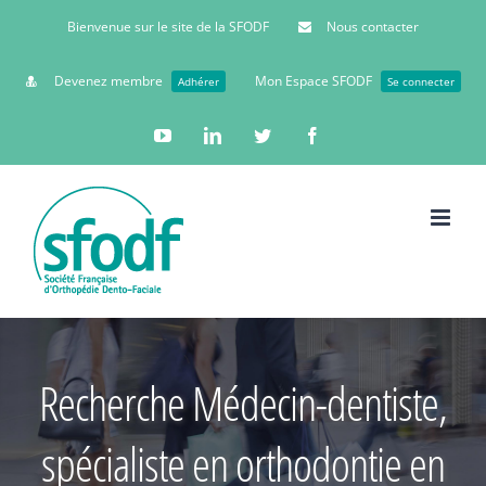
Bienvenue sur le site de la SFODF
Nous contacter
Devenez membre
Mon Espace SFODF
Adhérer
Se connecter
YouTube
Linkedin
Twitter
Facebook
Recherche Médecin-dentiste,
spécialiste en orthodontie en