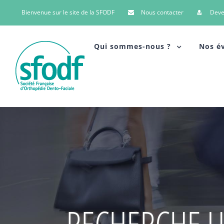
Bienvenue sur le site de la SFODF
Nous contacter
Dev
Qui sommes-nous ?
Nos é
RECHERCHE U