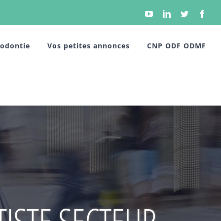
YouTube
Linkedin
Twitter
Face
hodontie
Vos petites annonces
CNP ODF ODMF
ISTE SECTEUR