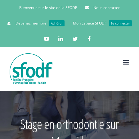
Bienvenue sur le site de la SFODF
Nous contacter
Devenez membre
Mon Espace SFODF
Adhérer
Se connecter
YouTube
Linkedin
Twitter
Facebook
Stage en orthodontie sur