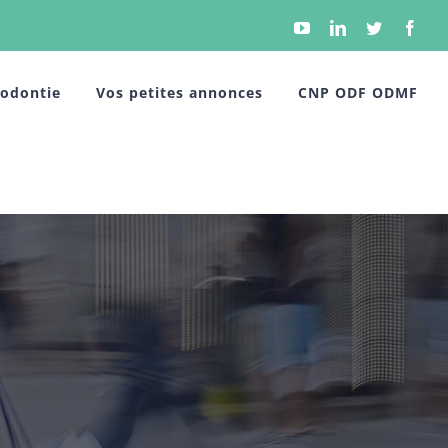
YouTube
Linkedin
Twitter
Face
hodontie
Vos petites annonces
CNP ODF ODMF